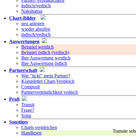
Partner-Verträglichkeit
indisch/vedisch
Nakshatras
Chart-Bilder
neu anlegen
wieder abrufen
indisch/vedisch
Auswertungen
Beispiel westlich
Beispiel östlich (vedisch)
Ihre Auswertung westlich
Ihre Auswertung östlich
Partnerschaft
Wie "tickt" mein Partner?
Kompletter Chart-Vergleich
Composit
Partnerverträglichkeit vedisch
Profi
Transit
Frage?
Solar
Sonstiges
Charts vergleichen
Transite se
Handlesen