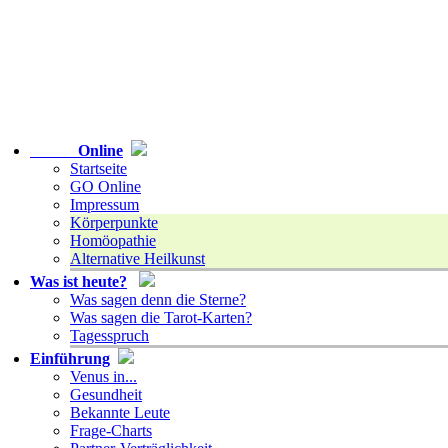
Online
Startseite
GO Online
Impressum
Körperpunkte
Homöopathie
Alternative Heilkunst
Was ist heute?
Was sagen denn die Sterne?
Was sagen die Tarot-Karten?
Tagesspruch
Einführung
Venus in...
Gesundheit
Bekannte Leute
Frage-Charts